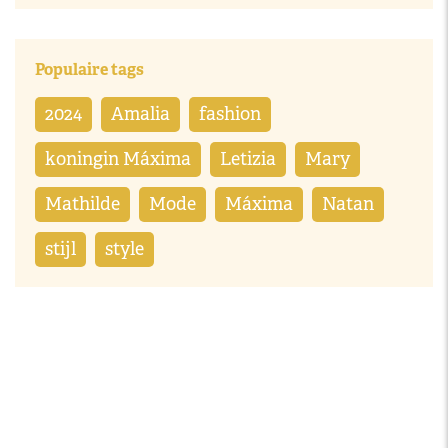
Populaire tags
2024
Amalia
fashion
koningin Máxima
Letizia
Mary
Mathilde
Mode
Máxima
Natan
stijl
style