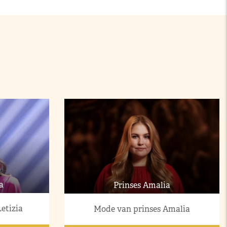
a
Prinses Amalia
etizia
Mode van prinses Amalia