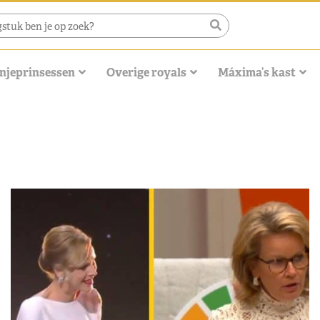
njeprinsessen
Overige royals
Máxima’s kast