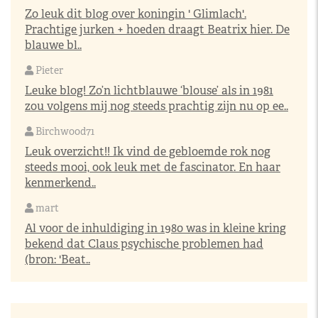
Zo leuk dit blog over koningin ' Glimlach'.
Prachtige jurken + hoeden draagt Beatrix hier. De
blauwe bl..
Pieter
Leuke blog! Zo’n lichtblauwe ‘blouse’ als in 1981
zou volgens mij nog steeds prachtig zijn nu op ee..
Birchwood71
Leuk overzicht!! Ik vind de gebloemde rok nog
steeds mooi, ook leuk met de fascinator. En haar
kenmerkend..
mart
Al voor de inhuldiging in 1980 was in kleine kring
bekend dat Claus psychische problemen had
(bron: 'Beat..