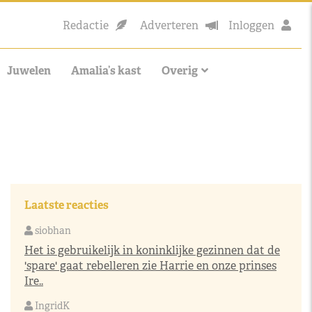
Redactie
Adverteren
Inloggen
Juwelen
Amalia’s kast
Overig
Laatste reacties
siobhan
Het is gebruikelijk in koninklijke gezinnen dat de
'spare' gaat rebelleren zie Harrie en onze prinses
Ire..
IngridK