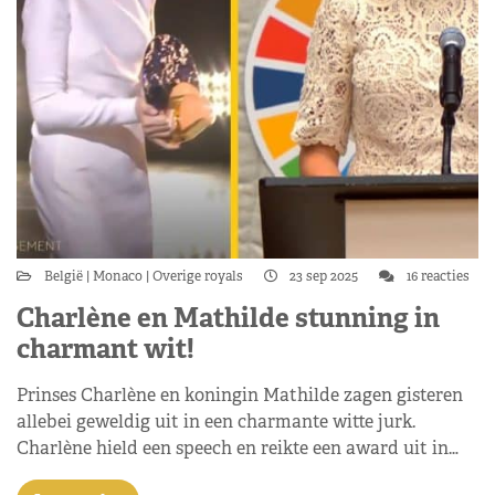
België
Monaco
Overige royals
23 sep 2025
16 reacties
Charlène en Mathilde stunning in
charmant wit!
Prinses Charlène en koningin Mathilde zagen gisteren
allebei geweldig uit in een charmante witte jurk.
Charlène hield een speech en reikte een award uit in…