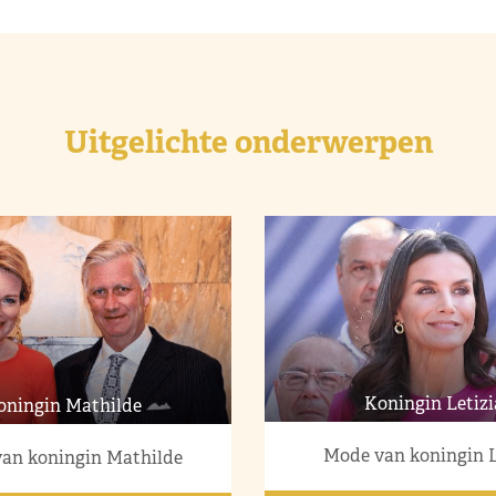
Uitgelichte onderwerpen
Koningin Letizi
oningin Mathilde
Mode van koningin L
an koningin Mathilde