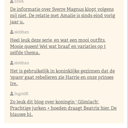
EvaK
De informatie over Sverre Magnus klopt volgens
mij niet. De relatie met Amalie is sinds eind vorig
jaar u..
siobhan
Heel leuk deze serie, en wat een mooi outfits.
Mooie queen! Wel wat braaf en variaties op t
zelfde thema..
siobhan
Het is gebruikelijk in koninklijke gezinnen dat de
'spare' gaat rebelleren zie Harrie en onze prinses
Ire..
IngridK
Zo leuk dit blog over koningin ' Glimlach'.
Prachtige jurken + hoeden draagt Beatrix hier. De
blauwe bl..