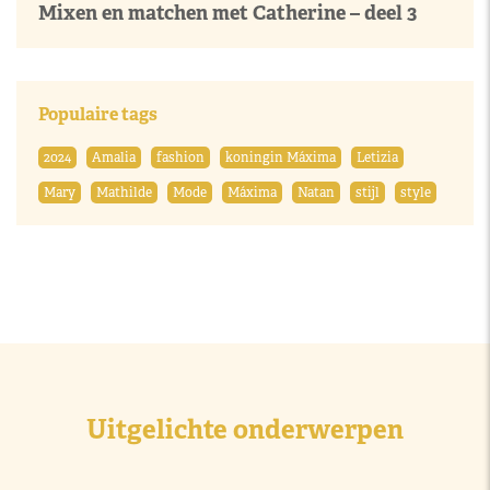
Mixen en matchen met Catherine – deel 3
Populaire tags
2024
Amalia
fashion
koningin Máxima
Letizia
Mary
Mathilde
Mode
Máxima
Natan
stijl
style
Uitgelichte onderwerpen