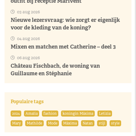
outfit bij receptie Marivent
03 aug 2026
Nieuwe lezersvraag: wie zorgt er eigenlijk
voor de kleding van de koning?
04 aug 2026
Mixen en matchen met Catherine – deel 3
06 aug 2026
Château Fischbach, de woning van
Guillaume en Stéphanie
Populaire tags
2024
Amalia
fashion
koningin Máxima
Letizia
Mary
Mathilde
Mode
Máxima
Natan
stijl
style