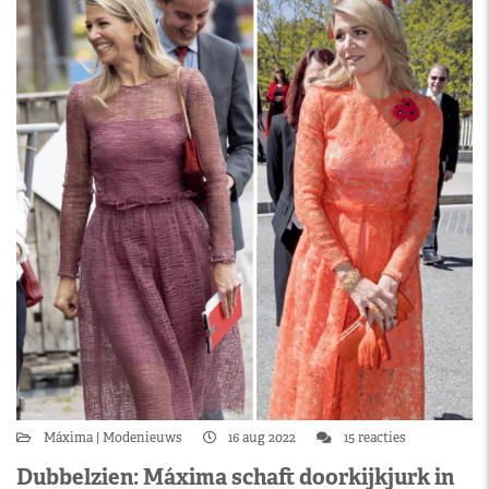
Máxima
Modenieuws
16 aug 2022
15 reacties
Dubbelzien: Máxima schaft doorkijkjurk in