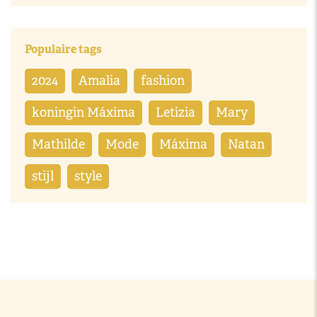
Populaire tags
2024
Amalia
fashion
koningin Máxima
Letizia
Mary
Mathilde
Mode
Máxima
Natan
stijl
style