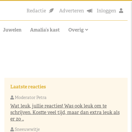
Redactie
Adverteren
Inloggen
Juwelen
Amalia’s kast
Overig
Laatste reacties
Moderator Petra
Wat leuk, jullie reacties! Was ook leuk om te
schrijven. Kostte veel tijd, maar dan extra leuk als
er zo ..
Sneeuwwitje