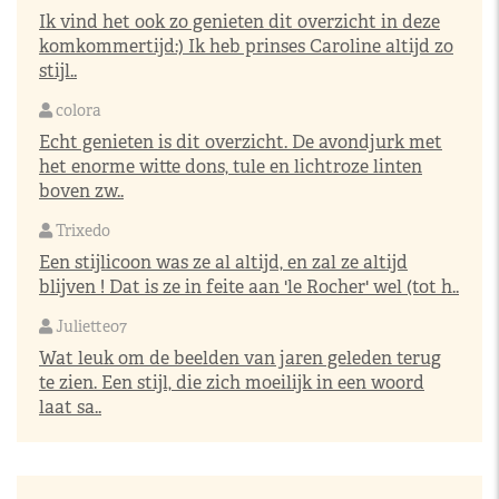
Ik vind het ook zo genieten dit overzicht in deze
komkommertijd:) Ik heb prinses Caroline altijd zo
stijl..
colora
Echt genieten is dit overzicht. De avondjurk met
het enorme witte dons, tule en lichtroze linten
boven zw..
Trixedo
Een stijlicoon was ze al altijd, en zal ze altijd
blijven ! Dat is ze in feite aan 'le Rocher' wel (tot h..
Juliette07
Wat leuk om de beelden van jaren geleden terug
te zien. Een stijl, die zich moeilijk in een woord
laat sa..