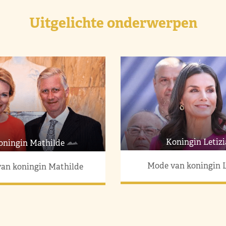
Uitgelichte onderwerpen
Koningin Letizi
oningin Mathilde
Mode van koningin L
an koningin Mathilde