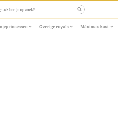
njeprinsessen
Overige royals
Máxima’s kast