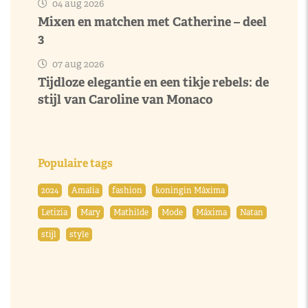
04 aug 2026
Mixen en matchen met Catherine – deel
3
07 aug 2026
Tijdloze elegantie en een tikje rebels: de
stijl van Caroline van Monaco
Populaire tags
2024
Amalia
fashion
koningin Máxima
Letizia
Mary
Mathilde
Mode
Máxima
Natan
stijl
style