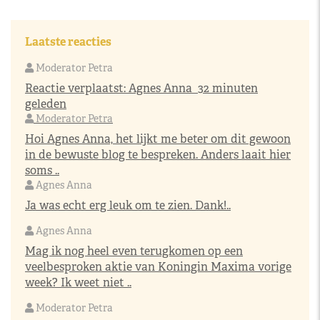
Laatste reacties
Moderator Petra
Reactie verplaatst:
Agnes Anna
32 minuten
geleden
Moderator Petra
Hoi Agnes Anna, het lijkt me beter om dit gewoon
in de bewuste blog te bespreken. Anders laait hier
soms ..
Agnes Anna
Ja was echt erg leuk om te zien. Dank!..
Agnes Anna
Mag ik nog heel even terugkomen op een
veelbesproken aktie van Koningin Maxima vorige
week? Ik weet niet ..
Moderator Petra