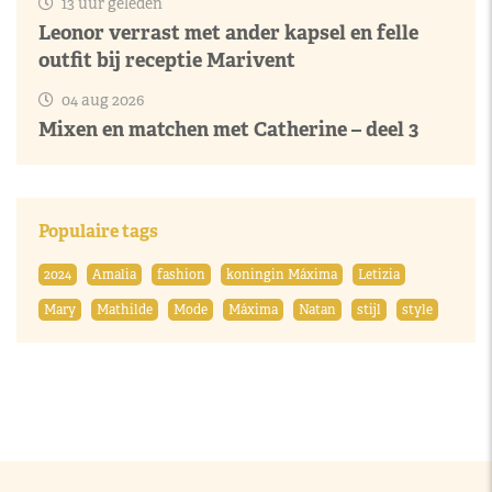
13 uur geleden
Leonor verrast met ander kapsel en felle
outfit bij receptie Marivent
04 aug 2026
Mixen en matchen met Catherine – deel 3
Populaire tags
2024
Amalia
fashion
koningin Máxima
Letizia
Mary
Mathilde
Mode
Máxima
Natan
stijl
style