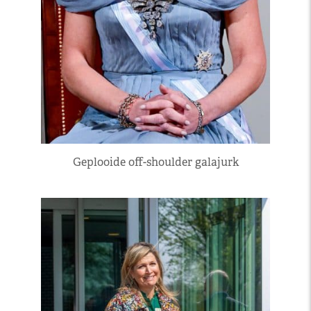
Geplooide off-shoulder galajurk