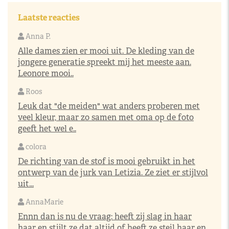
Laatste reacties
Anna P.
Alle dames zien er mooi uit. De kleding van de
jongere generatie spreekt mij het meeste aan.
Leonore mooi..
Roos
Leuk dat "de meiden" wat anders proberen met
veel kleur, maar zo samen met oma op de foto
geeft het wel e..
colora
De richting van de stof is mooi gebruikt in het
ontwerp van de jurk van Letizia. Ze ziet er stijlvol
uit...
AnnaMarie
Ennn dan is nu de vraag: heeft zij slag in haar
haar en stijlt ze dat altijd of heeft ze steil haar en