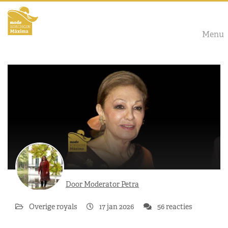
Menu
Door Moderator Petra
Overige royals
17 jan 2026
56 reacties