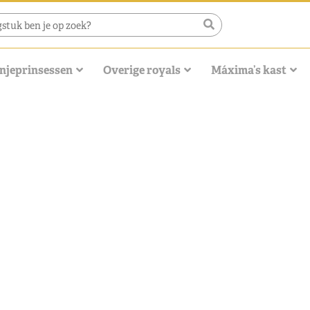
njeprinsessen
Overige royals
Máxima’s kast