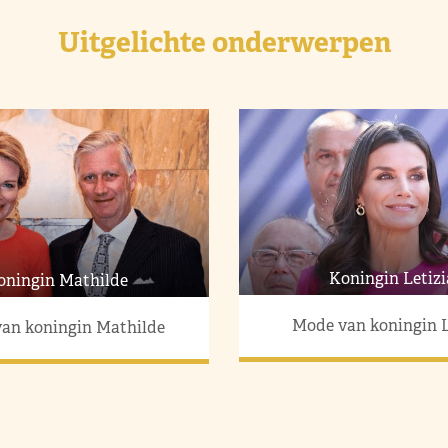
Uitgelichte onderwerpen
Koningin Letizi
oningin Mathilde
Mode van koningin L
an koningin Mathilde