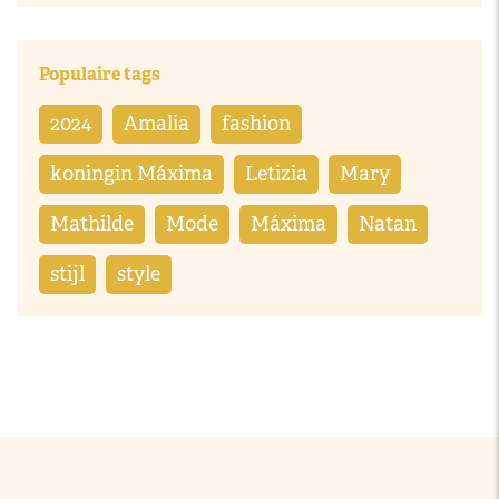
Populaire tags
2024
Amalia
fashion
koningin Máxima
Letizia
Mary
Mathilde
Mode
Máxima
Natan
stijl
style