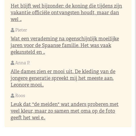
Het blijft wel bijzonder: de koning die tijdens zijn
vakantie officiële ontvangsten houdt, maar dan
wel ..
Pieter
Wat een verademing na ogenschijnlijk moeilijke
jaren voor de Spaanse familie. Het was vaak
gekunsteld en ..
Anna P.
Alle dames zien er mooi uit. De kleding van de
jongere generatie spreekt mij het meeste aan.
Leonore mooi..
Roos
Leuk dat "de meiden" wat anders proberen met
veel kleur, maar zo samen met oma op de foto
geeft het wel e..