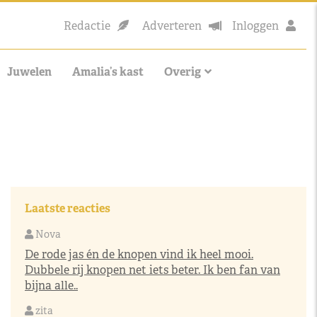
Redactie
Adverteren
Inloggen
Juwelen
Amalia’s kast
Overig
Laatste reacties
Nova
De rode jas én de knopen vind ik heel mooi.
Dubbele rij knopen net iets beter. Ik ben fan van
bijna alle..
zita