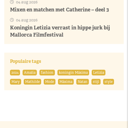
04 aug 2026
Mixen en matchen met Catherine – deel 3
04 aug 2026
Koningin Letizia verrast in hippe jurk bij
Mallorca Filmfestival
Populaire tags
2024
Amalia
fashion
koningin Máxima
Letizia
Mary
Mathilde
Mode
Máxima
Natan
stijl
style