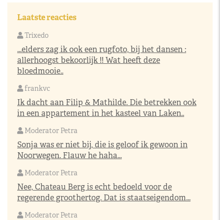
Laatste reacties
Trixedo
...elders zag ik ook een rugfoto, bij het dansen :
allerhoogst bekoorlijk !! Wat heeft deze
bloedmooie..
frankvc
Ik dacht aan Filip & Mathilde. Die betrekken ook
in een appartement in het kasteel van Laken..
Moderator Petra
Sonja was er niet bij, die is geloof ik gewoon in
Noorwegen. Flauw he haha...
Moderator Petra
Nee, Chateau Berg is echt bedoeld voor de
regerende groothertog. Dat is staatseigendom...
Moderator Petra