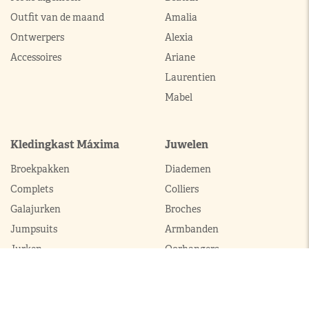
Outfit van de maand
Amalia
Ontwerpers
Alexia
Accessoires
Ariane
Laurentien
Mabel
Kledingkast Máxima
Juwelen
Broekpakken
Diademen
Complets
Colliers
Galajurken
Broches
Jumpsuits
Armbanden
Jurken
Oorhangers
Mantels
Parures
Sets met broek