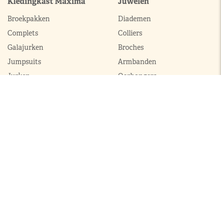
Kledingkast Máxima
Juwelen
Broekpakken
Diademen
Complets
Colliers
Galajurken
Broches
Jumpsuits
Armbanden
Jurken
Oorhangers
Mantels
Parures
Sets met broek
Sets met rok
ModekoninginMaxima.nl
|
Boeken
|
Over ons
|
Contact