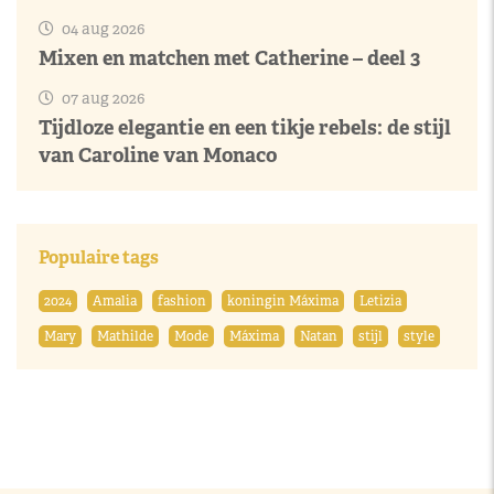
04 aug 2026
Mixen en matchen met Catherine – deel 3
07 aug 2026
Tijdloze elegantie en een tikje rebels: de stijl
van Caroline van Monaco
Populaire tags
2024
Amalia
fashion
koningin Máxima
Letizia
Mary
Mathilde
Mode
Máxima
Natan
stijl
style