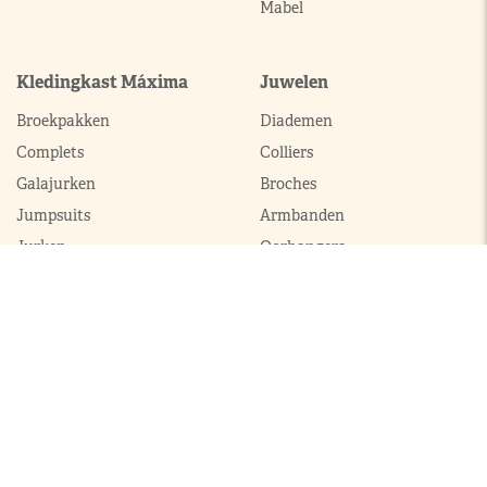
Mabel
Kledingkast Máxima
Juwelen
Broekpakken
Diademen
Complets
Colliers
Galajurken
Broches
Jumpsuits
Armbanden
Jurken
Oorhangers
Mantels
Parures
Sets met broek
Sets met rok