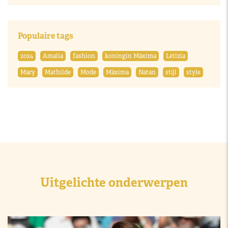
Populaire tags
2024
Amalia
fashion
koningin Máxima
Letizia
Mary
Mathilde
Mode
Máxima
Natan
stijl
style
Uitgelichte onderwerpen