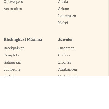
Ontwerpers
Alexia
Accessoires
Ariane
Laurentien
Mabel
Kledingkast Máxima
Juwelen
Broekpakken
Diademen
Complets
Colliers
Galajurken
Broches
Jumpsuits
Armbanden
Jurken
Oorhangers
Mantels
Parures
Sets met broek
Sets met rok