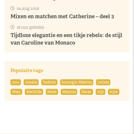
04 aug 2026
Mixen en matchen met Catherine – deel 3
18 uur geleden
Tijdloze elegantie en een tikje rebels: de stijl
van Caroline van Monaco
Populaire tags
2024
Amalia
fashion
koningin Máxima
Letizia
Mary
Mathilde
Mode
Máxima
Natan
stijl
style