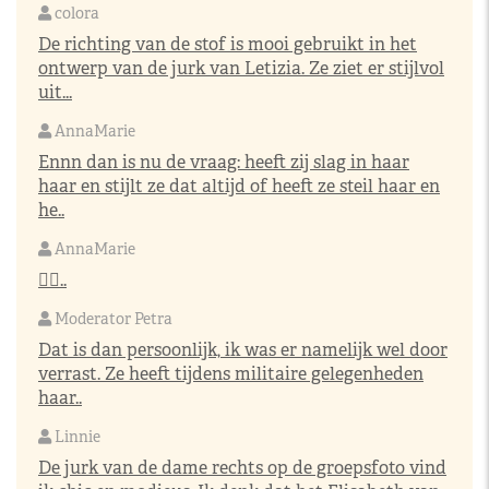
colora
De richting van de stof is mooi gebruikt in het
ontwerp van de jurk van Letizia. Ze ziet er stijlvol
uit...
AnnaMarie
Ennn dan is nu de vraag: heeft zij slag in haar
haar en stijlt ze dat altijd of heeft ze steil haar en
he..
AnnaMarie
👌🏼..
Moderator Petra
Dat is dan persoonlijk, ik was er namelijk wel door
verrast. Ze heeft tijdens militaire gelegenheden
haar..
Linnie
De jurk van de dame rechts op de groepsfoto vind