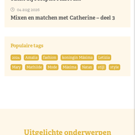
04 aug 2026
Mixen en matchen met Catherine – deel 3
Populaire tags
2024
Amalia
fashion
koningin Máxima
Letizia
Mary
Mathilde
Mode
Máxima
Natan
stijl
style
Uitgelichte onderwerpen