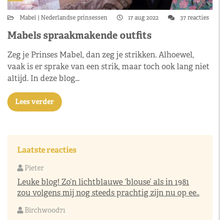
Mabel
Nederlandse prinsessen
17 aug 2022
37 reacties
Mabels spraakmakende outfits
Zeg je Prinses Mabel, dan zeg je strikken. Alhoewel,
vaak is er sprake van een strik, maar toch ook lang niet
altijd. In deze blog…
Lees verder
Laatste reacties
Pieter
Leuke blog! Zo’n lichtblauwe ‘blouse’ als in 1981
zou volgens mij nog steeds prachtig zijn nu op ee..
Birchwood71