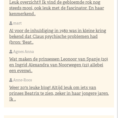
Leuk overzicht!! Ik vind de gebloemde rok nog
steeds mooi, ook leuk met de fascinator. En haar
kenmerkend..
mart
Al voor de inhuldiging in 1980 was in kleine kring
bekend dat Claus psychische problemen had
(bron: 'Beat..
Agnes Anna
Wat maken de prinsessen Leonoor van Spanje (20)
en Ingrid Alexandra van Noorwegen (22) allebei
een evenwi..
Anne-Roos
Weer zo'n leuke blog! Altijd leuk om iets van
prinses Beatrix te zien, zeker in haar jongere jaren.
Ik ..