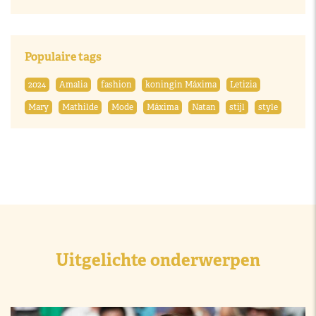
Populaire tags
2024
Amalia
fashion
koningin Máxima
Letizia
Mary
Mathilde
Mode
Máxima
Natan
stijl
style
Uitgelichte onderwerpen