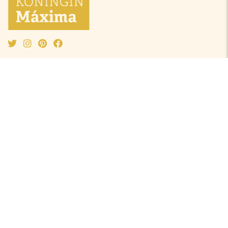
Mode Máxima
Oranjeprinsessen
Mode algemeen
Beatrix
Outfit van de maand
Amalia
Ontwerpers
Alexia
Accessoires
Ariane
Laurentien
Mabel
Kledingkast Máxima
Juwelen
Broekpakken
Diademen