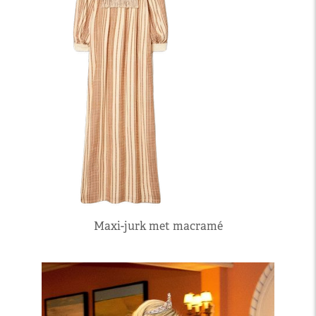
Maxi-jurk met macramé