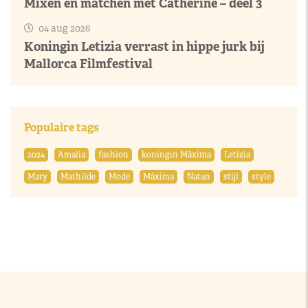
Mixen en matchen met Catherine – deel 3
04 aug 2026
Koningin Letizia verrast in hippe jurk bij
Mallorca Filmfestival
Populaire tags
2024
Amalia
fashion
koningin Máxima
Letizia
Mary
Mathilde
Mode
Máxima
Natan
stijl
style