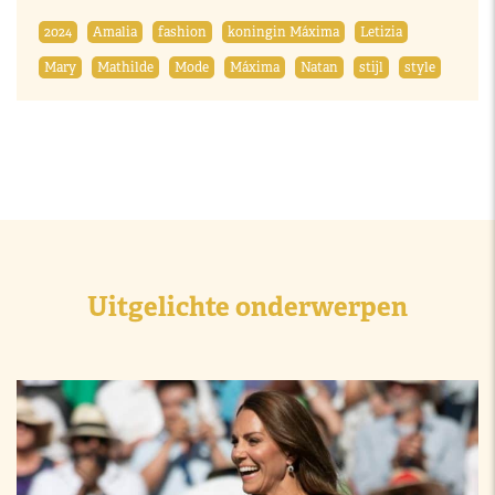
2024
Amalia
fashion
koningin Máxima
Letizia
Mary
Mathilde
Mode
Máxima
Natan
stijl
style
Uitgelichte onderwerpen