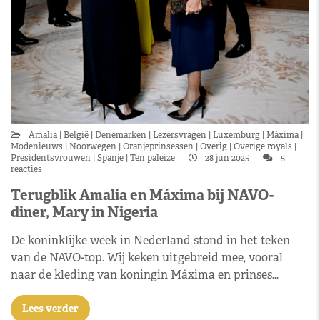
Amalia
België
Denemarken
Lezersvragen
Luxemburg
Máxima
Modenieuws
Noorwegen
Oranjeprinsessen
Overig
Overige royals
Presidentsvrouwen
Spanje
Ten paleize
28 jun 2025
5
reacties
Terugblik Amalia en Máxima bij NAVO-
diner, Mary in Nigeria
De koninklijke week in Nederland stond in het teken
van de NAVO-top. Wij keken uitgebreid mee, vooral
naar de kleding van koningin Máxima en prinses…
Lees verder