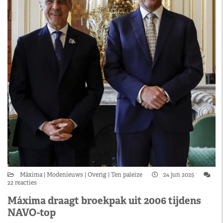
Máxima
Modenieuws
Overig
Ten paleize
24 jun 2025
22 reacties
Máxima draagt broekpak uit 2006 tijdens
NAVO-top