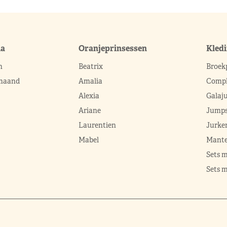
ma
Oranjeprinsessen
Kled
n
Beatrix
Broek
 maand
Amalia
Compl
Alexia
Galaj
Ariane
Jumps
Laurentien
Jurke
Mabel
Mante
Sets 
Sets m