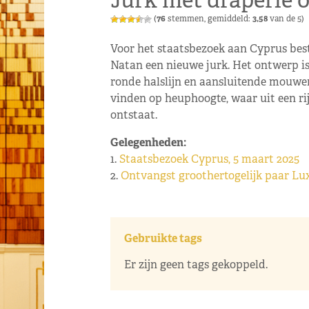
Jurk met draperie 
(
76
stemmen, gemiddeld:
3,58
van de 5)
Voor het staatsbezoek aan Cyprus bes
Natan een nieuwe jurk. Het ontwerp is
ronde halslijn en aansluitende mouwen.
vinden op heuphoogte, waar uit een rij
ontstaat.
Gelegenheden:
1.
Staatsbezoek Cyprus, 5 maart 2025
2.
Ontvangst groothertogelijk paar L
Gebruikte tags
Er zijn geen tags gekoppeld.