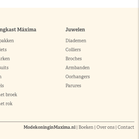
ingkast Máxima
Juwelen
pakken
Diademen
ets
Colliers
urken
Broches
uits
Armbanden
n
Oorhangers
ls
Parures
met broek
et rok
ModekoninginMaxima.nl
|
Boeken
|
Over ons
|
Contact