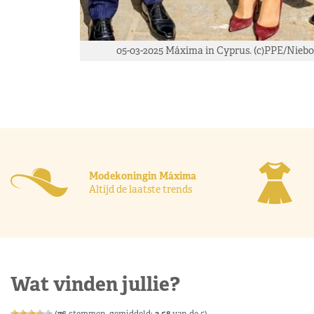
05-03-2025 Máxima in Cyprus. (c)PPE/Niebo
Modekoningin Máxima
Altijd de laatste trends
Wat vinden jullie?
(
76
stemmen, gemiddeld:
3,58
van de 5)