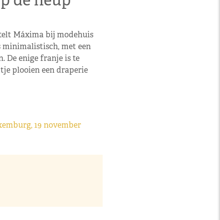
op de heup
telt Máxima bij modehuis
 minimalistisch, met een
 De enige franje is te
tje plooien een draperie
uxemburg, 19 november