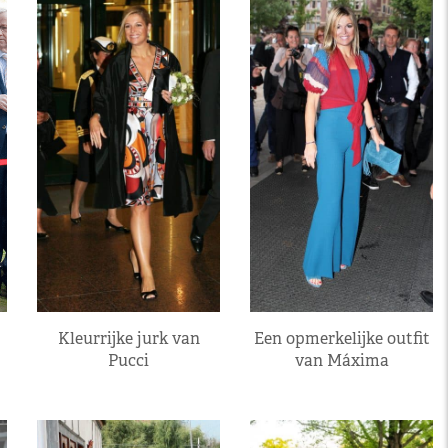
Kleurrijke jurk van
Een opmerkelijke outfit
Pucci
van Máxima