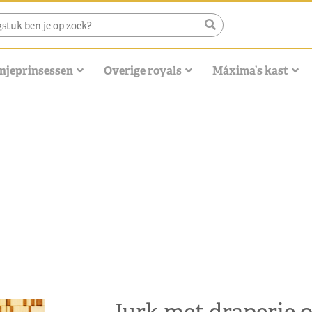
njeprinsessen
Overige royals
Máxima’s kast