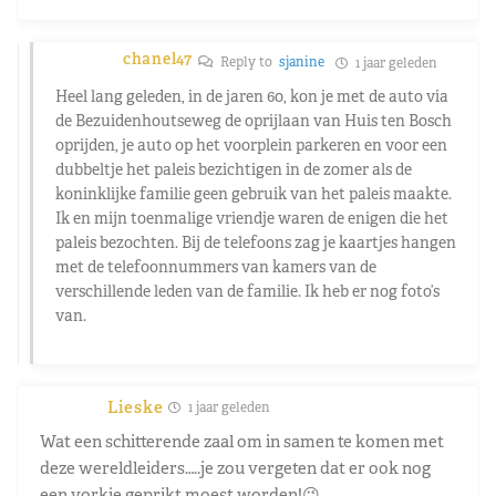
chanel47
Reply to
sjanine
1 jaar geleden
Heel lang geleden, in de jaren 60, kon je met de auto via
de Bezuidenhoutseweg de oprijlaan van Huis ten Bosch
oprijden, je auto op het voorplein parkeren en voor een
dubbeltje het paleis bezichtigen in de zomer als de
koninklijke familie geen gebruik van het paleis maakte.
Ik en mijn toenmalige vriendje waren de enigen die het
paleis bezochten. Bij de telefoons zag je kaartjes hangen
met de telefoonnummers van kamers van de
verschillende leden van de familie. Ik heb er nog foto’s
van.
Lieske
1 jaar geleden
Wat een schitterende zaal om in samen te komen met
deze wereldleiders…..je zou vergeten dat er ook nog
een vorkje geprikt moest worden!😉