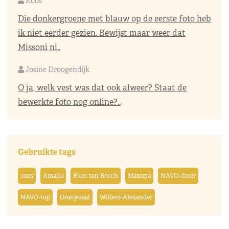
Roos
Die donkergroene met blauw op de eerste foto heb
ik niet eerder gezien. Bewijst maar weer dat
Missoni ni..
Josine Droogendijk
O ja, welk vest was dat ook alweer? Staat de
bewerkte foto nog online?..
Gebruikte tags
2025
Amalia
Huis ten Bosch
Máxima
NAVO-diner
NAVO-top
Oranjezaal
Willem-Alexander