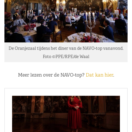
De Oranjezaal tijdens het diner van de NAVO-top vanavond.
Foto ©PPE/RPE/de Waal
Meer lezen over de NAVO-top?
Dat kan hier
.