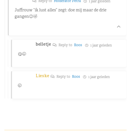
Reply to
Moderator Petra
1 jaar geleden
Juffrouw “ik lust alles” zegt: doe mij maar de drie
gangen😉🤣
belletje
Reply to
Roos
1 jaar geleden
😋🤭
Lieske
Reply to
Roos
1 jaar geleden
🤭