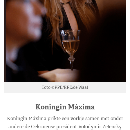
Foto ©PPE/RPE/de Waal
Koningin Máxima
Koningin Máxima prikte een vorkje samen met onder
andere de Oekraïense president Volodymir Zelensky.