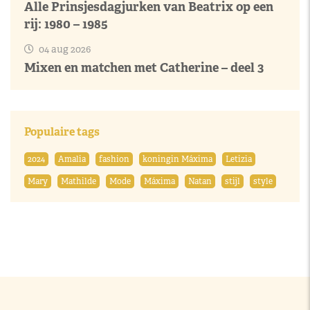
Alle Prinsjesdagjurken van Beatrix op een
rij: 1980 – 1985
04 aug 2026
Mixen en matchen met Catherine – deel 3
Populaire tags
2024
Amalia
fashion
koningin Máxima
Letizia
Mary
Mathilde
Mode
Máxima
Natan
stijl
style