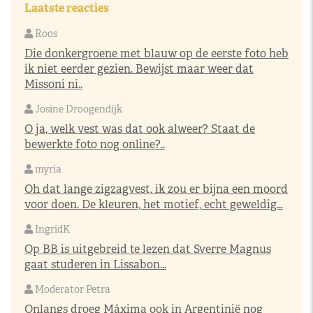
Laatste reacties
Roos
Die donkergroene met blauw op de eerste foto heb
ik niet eerder gezien. Bewijst maar weer dat
Missoni ni..
Josine Droogendijk
O ja, welk vest was dat ook alweer? Staat de
bewerkte foto nog online?..
myria
Oh dat lange zigzagvest, ik zou er bijna een moord
voor doen. De kleuren, het motief, echt geweldig...
IngridK
Op BB is uitgebreid te lezen dat Sverre Magnus
gaat studeren in Lissabon...
Moderator Petra
Onlangs droeg Máxima ook in Argentinië nog