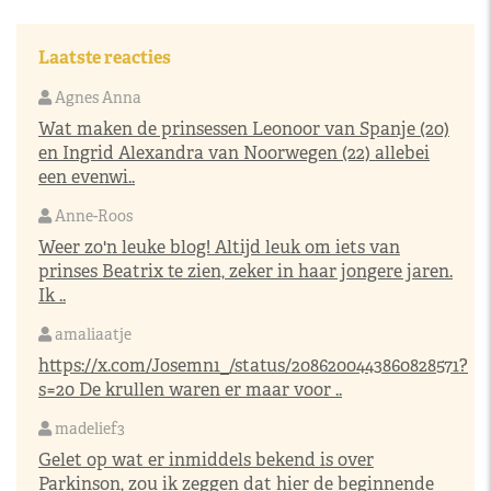
Laatste reacties
Agnes Anna
Wat maken de prinsessen Leonoor van Spanje (20)
en Ingrid Alexandra van Noorwegen (22) allebei
een evenwi..
Anne-Roos
Weer zo'n leuke blog! Altijd leuk om iets van
prinses Beatrix te zien, zeker in haar jongere jaren.
Ik ..
amaliaatje
https://x.com/Josemn1_/status/2086200443860828571?
s=20
De krullen waren er maar voor ..
madelief3
Gelet op wat er inmiddels bekend is over
Parkinson, zou ik zeggen dat hier de beginnende