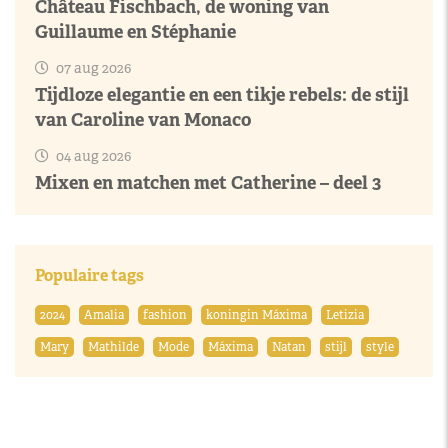
Château Fischbach, de woning van
Guillaume en Stéphanie
07 aug 2026
Tijdloze elegantie en een tikje rebels: de stijl
van Caroline van Monaco
04 aug 2026
Mixen en matchen met Catherine – deel 3
Populaire tags
2024
Amalia
fashion
koningin Máxima
Letizia
Mary
Mathilde
Mode
Máxima
Natan
stijl
style