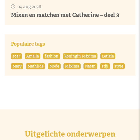
04 aug 2026
Mixen en matchen met Catherine – deel 3
Populaire tags
2024
Amalia
fashion
koningin Máxima
Letizia
Mary
Mathilde
Mode
Máxima
Natan
stijl
style
Uitgelichte onderwerpen