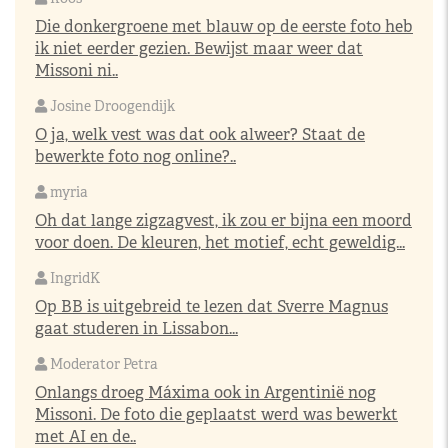
Die donkergroene met blauw op de eerste foto heb
ik niet eerder gezien. Bewijst maar weer dat
Missoni ni..
Josine Droogendijk
O ja, welk vest was dat ook alweer? Staat de
bewerkte foto nog online?..
myria
Oh dat lange zigzagvest, ik zou er bijna een moord
voor doen. De kleuren, het motief, echt geweldig...
IngridK
Op BB is uitgebreid te lezen dat Sverre Magnus
gaat studeren in Lissabon...
Moderator Petra
Onlangs droeg Máxima ook in Argentinië nog
Missoni. De foto die geplaatst werd was bewerkt
met AI en de..