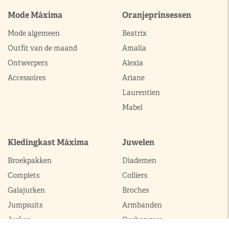
Mode Máxima
Oranjeprinsessen
Mode algemeen
Beatrix
Outfit van de maand
Amalia
Ontwerpers
Alexia
Accessoires
Ariane
Laurentien
Mabel
Kledingkast Máxima
Juwelen
Broekpakken
Diademen
Complets
Colliers
Galajurken
Broches
Jumpsuits
Armbanden
Jurken
Oorhangers