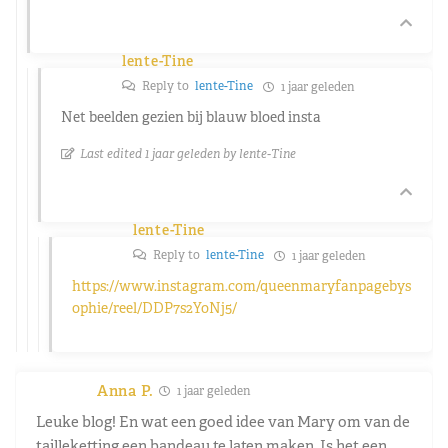
lente-Tine
Reply to
lente-Tine
1 jaar geleden
Net beelden gezien bij blauw bloed insta
Last edited 1 jaar geleden by lente-Tine
lente-Tine
Reply to
lente-Tine
1 jaar geleden
https://www.instagram.com/queenmaryfanpagebys
ophie/reel/DDP7s2YoNj5/
Anna P.
1 jaar geleden
Leuke blog! En wat een goed idee van Mary om van de
tailleketting een bandeau te laten maken. Is het een