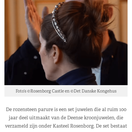
Foto’s ©Rosenborg Castle en ©Det Danske Kongehus
De rozensteen parure is een set juwelen die al ruim 100
jaar deel uitmaakt van de Deense kroonjuwelen, die
verzameld zijn onder Kasteel Rosenborg. De set bestaat