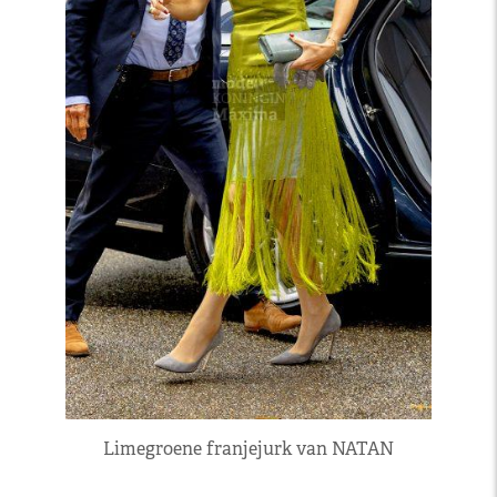
Limegroene franjejurk van NATAN