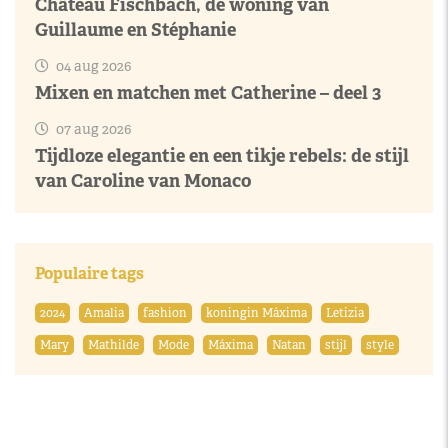
Château Fischbach, de woning van
Guillaume en Stéphanie
04 aug 2026
Mixen en matchen met Catherine – deel 3
07 aug 2026
Tijdloze elegantie en een tikje rebels: de stijl
van Caroline van Monaco
Populaire tags
2024
Amalia
fashion
koningin Máxima
Letizia
Mary
Mathilde
Mode
Máxima
Natan
stijl
style