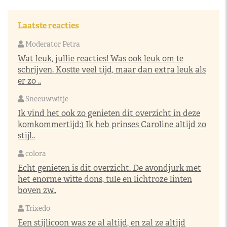
Laatste reacties
Moderator Petra
Wat leuk, jullie reacties! Was ook leuk om te
schrijven. Kostte veel tijd, maar dan extra leuk als
er zo ..
Sneeuwwitje
Ik vind het ook zo genieten dit overzicht in deze
komkommertijd:) Ik heb prinses Caroline altijd zo
stijl..
colora
Echt genieten is dit overzicht. De avondjurk met
het enorme witte dons, tule en lichtroze linten
boven zw..
Trixedo
Een stijlicoon was ze al altijd, en zal ze altijd