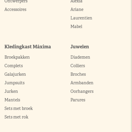
Ontwerpers
Alexia
Accessoires
Ariane
Laurentien
Mabel
Kledingkast Máxima
Juwelen
Broekpakken
Diademen
Complets
Colliers
Galajurken
Broches
Jumpsuits
Armbanden
Jurken
Oorhangers
Mantels
Parures
Sets met broek
Sets met rok