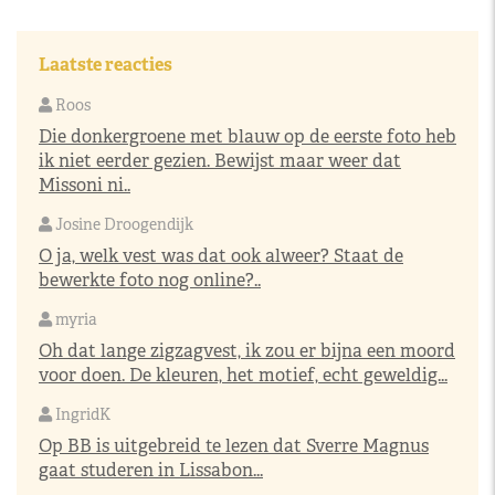
Laatste reacties
Roos
Die donkergroene met blauw op de eerste foto heb
ik niet eerder gezien. Bewijst maar weer dat
Missoni ni..
Josine Droogendijk
O ja, welk vest was dat ook alweer? Staat de
bewerkte foto nog online?..
myria
Oh dat lange zigzagvest, ik zou er bijna een moord
voor doen. De kleuren, het motief, echt geweldig...
IngridK
Op BB is uitgebreid te lezen dat Sverre Magnus
gaat studeren in Lissabon...