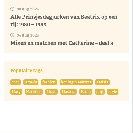
08 aug 2026
Alle Prinsjesdagjurken van Beatrix op een
rij: 1980 – 1985
04 aug 2026
Mixen en matchen met Catherine – deel 3
Populaire tags
2024
Amalia
fashion
koningin Máxima
Letizia
Mary
Mathilde
Mode
Máxima
Natan
stijl
style