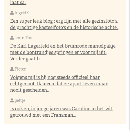
laat sa..
IngridK
Een super leuk blog ; erg fijn met alle gezinsfoto's,
de prachtige kasteelfoto's en de historische achte..
lente-Tine
De Karl Lagerfeld en het bruinrode mantelpakje
met de bontrandjes springen er voor mij uit.
Verder gaat h..
Pieter
Volgens mij is hij nog steeds officieel haar
echtgenoot. Ik meen dat ze apart leven maar
nooit gescheiden..
pettje
Is ook zo, in jonge jaren was Caroline in het wit
getrouwd met een Fransman...