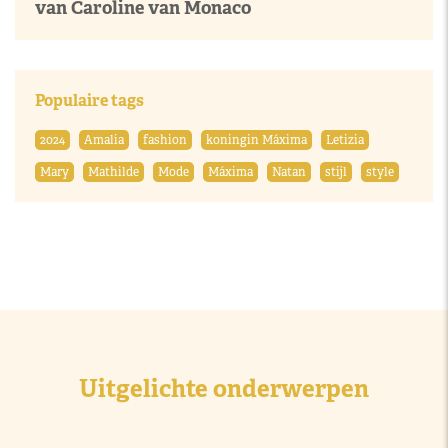
van Caroline van Monaco
Populaire tags
2024
Amalia
fashion
koningin Máxima
Letizia
Mary
Mathilde
Mode
Máxima
Natan
stijl
style
Uitgelichte onderwerpen