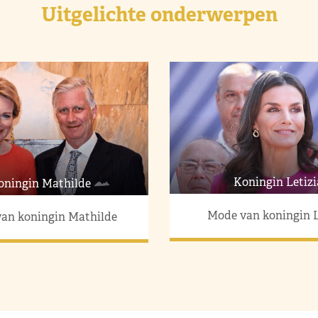
Uitgelichte onderwerpen
Koningin Letizi
oningin Mathilde
Mode van koningin L
an koningin Mathilde