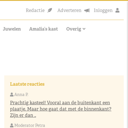
Redactie
Adverteren
Inloggen
Juwelen
Amalia’s kast
Overig
Laatste reacties
Anna P.
Prachtig kasteel! Vooral aan de buitenkant een
plaatje. Maar hoe gaat dat met de binnenkant?
Zijn er dan ..
Moderator Petra