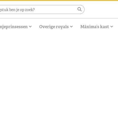
njeprinsessen
Overige royals
Máxima’s kast