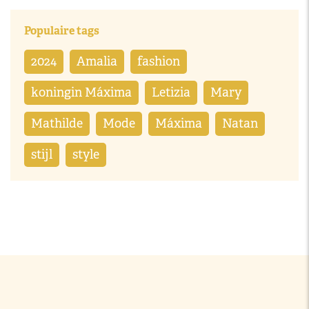
Populaire tags
2024
Amalia
fashion
koningin Máxima
Letizia
Mary
Mathilde
Mode
Máxima
Natan
stijl
style