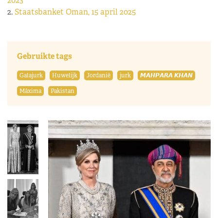
2023
2.
Staatsbanket Oman, 15 april 2025
Gebruikte tags
Galajurk
Huwelijk
Jordanië
jurk
𝙈𝘼𝙃𝙋𝘼𝙍𝘼 𝙆𝙃𝘼𝙉
Máxima
Pakistan