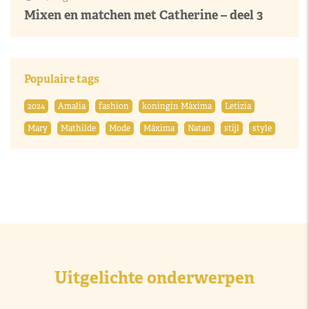
Mixen en matchen met Catherine – deel 3
Populaire tags
2024
Amalia
fashion
koningin Máxima
Letizia
Mary
Mathilde
Mode
Máxima
Natan
stijl
style
Uitgelichte onderwerpen