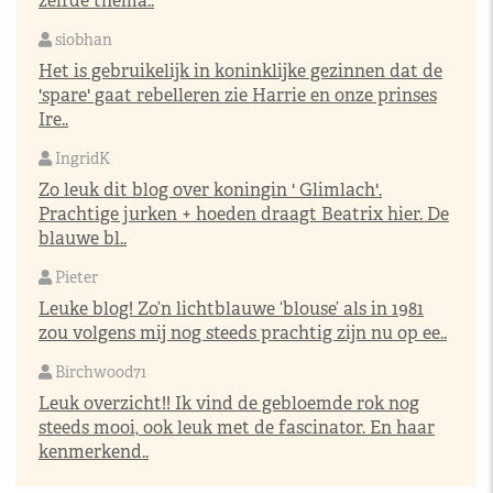
zelfde thema..
siobhan
Het is gebruikelijk in koninklijke gezinnen dat de
'spare' gaat rebelleren zie Harrie en onze prinses
Ire..
IngridK
Zo leuk dit blog over koningin ' Glimlach'.
Prachtige jurken + hoeden draagt Beatrix hier. De
blauwe bl..
Pieter
Leuke blog! Zo’n lichtblauwe ‘blouse’ als in 1981
zou volgens mij nog steeds prachtig zijn nu op ee..
Birchwood71
Leuk overzicht!! Ik vind de gebloemde rok nog
steeds mooi, ook leuk met de fascinator. En haar
kenmerkend..