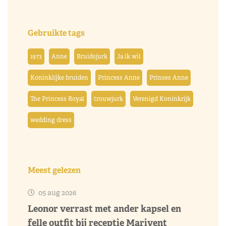
Gebruikte tags
1973
Anne
Bruidsjurk
Ja ik wil
Koninklijke bruiden
Princess Anne
Prinses Anne
The Princess Royal
trouwjurk
Verenigd Koninkrijk
wedding dress
Meest gelezen
05 aug 2026
Leonor verrast met ander kapsel en
felle outfit bij receptie Marivent