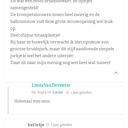
En wat een mooi bruidsboeket: zo fijntjes
samengesteld!
De trompetmouwen tonen heel zwierig en de
ballonmouw vult deze grote mouwopening wel leuk
op.
Heel chique totaalplaatje!
Bij haar 2e huwelijk verwacht ik niet opnieuw een
grootse bruidsjurk, maar dit stijf aandoende simpele
jurkje is wel het andere uiterste!
Daar zit naar mijn mening nog wel heel wat tussen!
LindaVanDeventer
Reply to
Lieske
1 jaar geleden
Helemaal mee eens.
belletje
1 jaar geleden