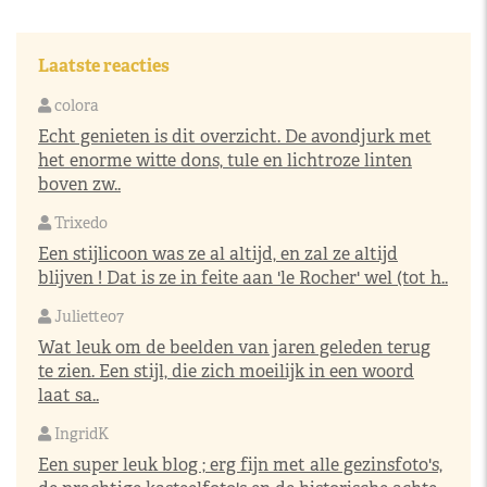
Laatste reacties
colora
Echt genieten is dit overzicht. De avondjurk met
het enorme witte dons, tule en lichtroze linten
boven zw..
Trixedo
Een stijlicoon was ze al altijd, en zal ze altijd
blijven ! Dat is ze in feite aan 'le Rocher' wel (tot h..
Juliette07
Wat leuk om de beelden van jaren geleden terug
te zien. Een stijl, die zich moeilijk in een woord
laat sa..
IngridK
Een super leuk blog ; erg fijn met alle gezinsfoto's,