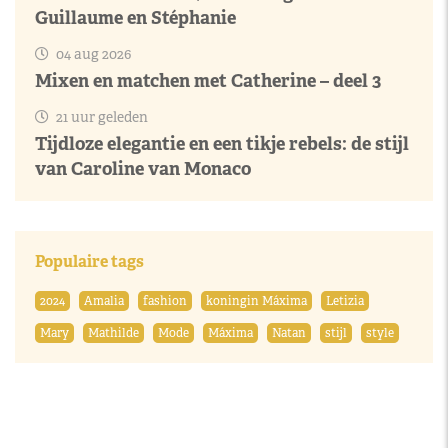
Guillaume en Stéphanie
04 aug 2026
Mixen en matchen met Catherine – deel 3
21 uur geleden
Tijdloze elegantie en een tikje rebels: de stijl
van Caroline van Monaco
Populaire tags
2024
Amalia
fashion
koningin Máxima
Letizia
Mary
Mathilde
Mode
Máxima
Natan
stijl
style