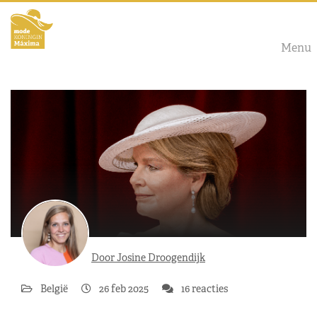
Menu
Door Josine Droogendijk
België
26 feb 2025
16 reacties