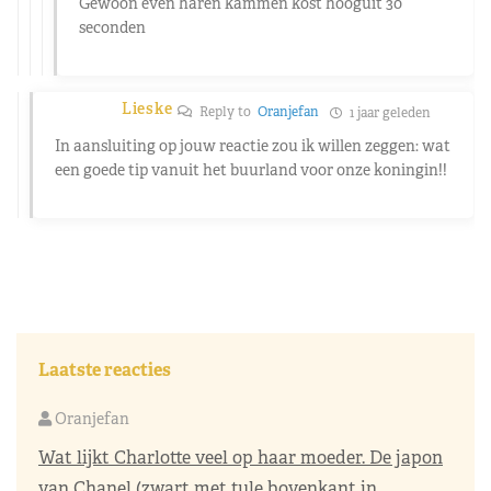
Gewoon even haren kammen kost hooguit 30
seconden
Lieske
Reply to
Oranjefan
1 jaar geleden
In aansluiting op jouw reactie zou ik willen zeggen: wat
een goede tip vanuit het buurland voor onze koningin!!
Laatste reacties
Oranjefan
Wat lijkt Charlotte veel op haar moeder. De japon
van Chanel (zwart met tule bovenkant in