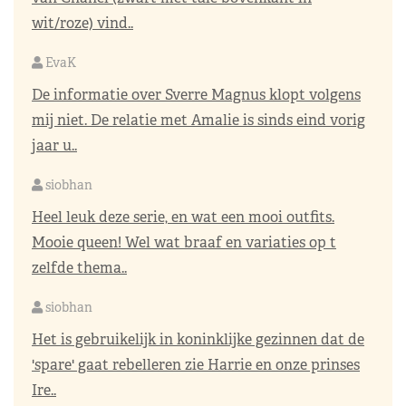
wit/roze) vind..
EvaK
De informatie over Sverre Magnus klopt volgens
mij niet. De relatie met Amalie is sinds eind vorig
jaar u..
siobhan
Heel leuk deze serie, en wat een mooi outfits.
Mooie queen! Wel wat braaf en variaties op t
zelfde thema..
siobhan
Het is gebruikelijk in koninklijke gezinnen dat de
'spare' gaat rebelleren zie Harrie en onze prinses
Ire..