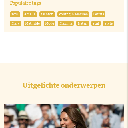
Populaire tags
2024
Amalia
fashion
koningin Máxima
Letizia
Mary
Mathilde
Mode
Máxima
Natan
stijl
style
Uitgelichte onderwerpen