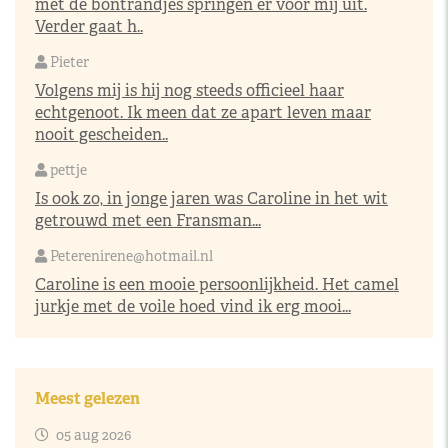
met de bontrandjes springen er voor mij uit.
Verder gaat h..
Pieter
Volgens mij is hij nog steeds officieel haar
echtgenoot. Ik meen dat ze apart leven maar
nooit gescheiden..
pettje
Is ook zo, in jonge jaren was Caroline in het wit
getrouwd met een Fransman...
Peterenirene@hotmail.nl
Caroline is een mooie persoonlijkheid. Het camel
jurkje met de voile hoed vind ik erg mooi...
Meest gelezen
05 aug 2026