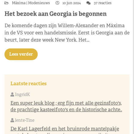
Máxima
Modenieuws
10 jun 2024
37 reacties
Het bezoek aan Georgia is begonnen
De komende dagen zijn Willem-Alexander en Máxima
in de VS voor een handelsmissie. Eerst is Georgia aan de
beurt, later deze week New York. Het…
Lees verder
Laatste reacties
IngridK
Een super leuk blog ; erg fijn met alle gezinsfoto's,
de prachtige kasteelfoto's en de historische achte..
lente-Tine
De Karl Lagerfeld en het bruinrode mantelpakje