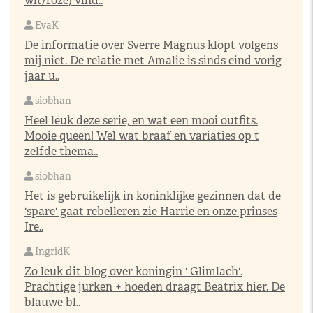
wit/roze) vind..
EvaK
De informatie over Sverre Magnus klopt volgens
mij niet. De relatie met Amalie is sinds eind vorig
jaar u..
siobhan
Heel leuk deze serie, en wat een mooi outfits.
Mooie queen! Wel wat braaf en variaties op t
zelfde thema..
siobhan
Het is gebruikelijk in koninklijke gezinnen dat de
'spare' gaat rebelleren zie Harrie en onze prinses
Ire..
IngridK
Zo leuk dit blog over koningin ' Glimlach'.
Prachtige jurken + hoeden draagt Beatrix hier. De
blauwe bl..