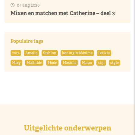
04 aug 2026
Mixen en matchen met Catherine – deel 3
Populaire tags
2024
Amalia
fashion
koningin Máxima
Letizia
Mary
Mathilde
Mode
Máxima
Natan
stijl
style
Uitgelichte onderwerpen