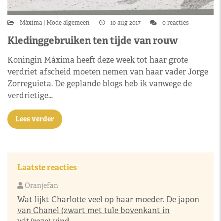
Máxima
Mode algemeen
10 aug 2017
0 reacties
Kledinggebruiken ten tijde van rouw
Koningin Máxima heeft deze week tot haar grote
verdriet afscheid moeten nemen van haar vader Jorge
Zorreguieta. De geplande blogs heb ik vanwege de
verdrietige…
Lees verder
Laatste reacties
Oranjefan
Wat lijkt Charlotte veel op haar moeder. De japon
van Chanel (zwart met tule bovenkant in