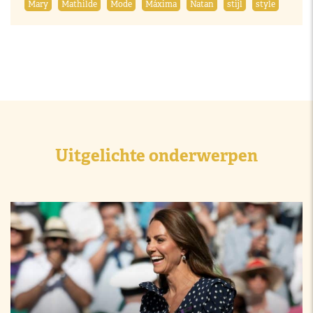
Mary
Mathilde
Mode
Máxima
Natan
stijl
style
Uitgelichte onderwerpen