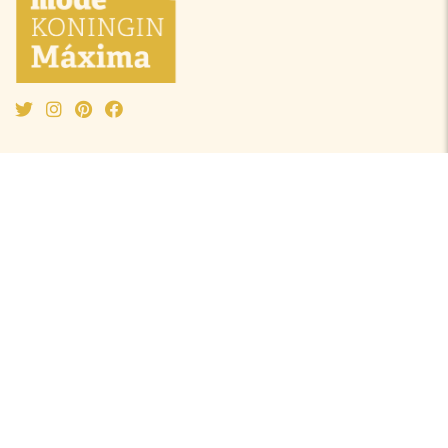
Mode Máxima
Oranjeprinsessen
Mode algemeen
Beatrix
Outfit van de maand
Amalia
Ontwerpers
Alexia
Accessoires
Ariane
Laurentien
Mabel
Kledingkast Máxima
Juwelen