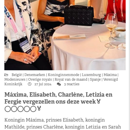
België
Denemarken
Koninginnenmode
Luxemburg
Máxima
Modenieuws
Overige royals
Royal van de maand
Spanje
Verenigd
Koninkrijk
27 jul 2024
3 reacties
Máxima, Elisabeth, Charlène, Letizia en
Fergie vergezellen ons deze week🏅
◯‍◯‍◯‍◯‍◯🏅
Koningin Máxima, prinses Elisabeth, koningin
Mathilde, prinses Charlène, koningin Letizia en Sarah