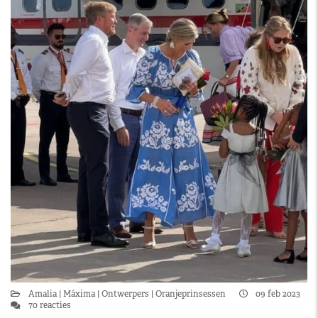
Amalia
Máxima
Ontwerpers
Oranjeprinsessen
09 feb 2023
70 reacties