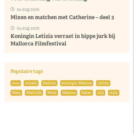
04 aug 2026
Mixen en matchen met Catherine – deel 3
04 aug 2026
Koningin Letizia verrast in hippe jurk bij
Mallorca Filmfestival
Populaire tags
2024
Amalia
fashion
koningin Máxima
Letizia
Mary
Mathilde
Mode
Máxima
Natan
stijl
style