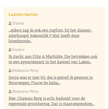
Laatste reacties
Trixedo
...elders zag ik ook een rugfoto, bij het dansen :
allerhoogst bekoorlijk !! Wat heeft deze
bloedmooie..
frankvc
Ik dacht aan Filip & Mathilde. Die betrekken ook
in een appartement in het kasteel van Laken..
Moderator Petra
Sonja was er niet bij, die is geloof ik gewoon in
Noorwegen. Flauw he haha...
Moderator Petra
Nee, Chateau Berg is echt bedoeld voor de
regerende groothertog. Dat is staatseigendom...