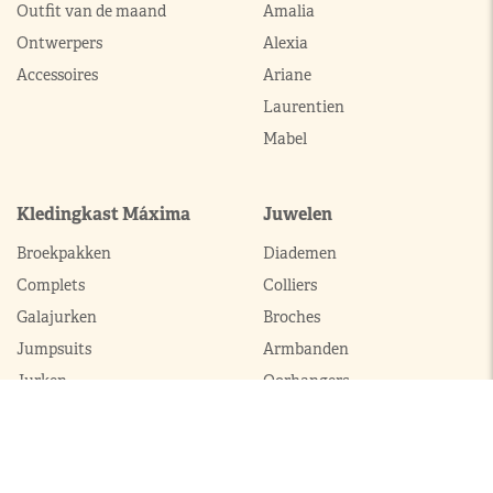
Outfit van de maand
Amalia
Ontwerpers
Alexia
Accessoires
Ariane
Laurentien
Mabel
Kledingkast Máxima
Juwelen
Broekpakken
Diademen
Complets
Colliers
Galajurken
Broches
Jumpsuits
Armbanden
Jurken
Oorhangers
Mantels
Parures
Sets met broek
Sets met rok