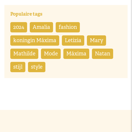
Populaire tags
2024
Amalia
fashion
koningin Máxima
Letizia
Mary
Mathilde
Mode
Máxima
Natan
stijl
style