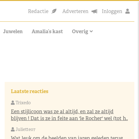
Redactie
Adverteren
Inloggen
Juwelen
Amalia’s kast
Overig
Laatste reacties
Trixedo
Een stijlicoon was ze al altijd, en zal ze altijd
blijven ! Dat is ze in feite aan 'le Rocher' wel (tot h..
Juliette07
Wat leuk om de beelden van jaren geleden terug