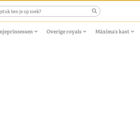
njeprinsessen
Overige royals
Máxima’s kast