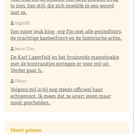
te zien. Een stijl, die zich moeilijk in een woord
laat sa..
IngridK
Een super leuk blog ; erg fijn met alle gezinsfoto's,
de prachtige kasteelfoto's en de historische achte..
lente-Tine
De Karl Lagerfeld en het bruinrode mantelpakje
met de bontrandjes springen er voor mij uit.
Verder gaat h..
Pieter
Volgens mij is hij nog steeds officieel haar
echtgenoot. Ik meen dat ze apart leven maar
nooit gescheiden..
Meest gelezen