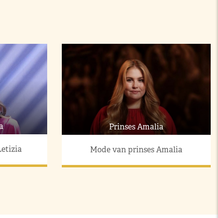
a
Prinses Amalia
etizia
Mode van prinses Amalia