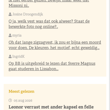
ik niet eerder gezien. Bewijst maar weer dat
Missoni ni..
Josine Droogendijk
O ja, welk vest was dat ook alweer? Staat de
bewerkte foto nog online?..
myria
Oh dat lange zigzagvest, ik zou er bijna een moord
voor doen. De kleuren, het motief, echt geweldig...
IngridK
Op BB is uitgebreid te lezen dat Sverre Magnus
gaat studeren in Lissabon...
Meest gelezen
05 aug 2026
Leonor verrast met ander kapsel en felle