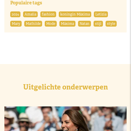
Populaire tags
2024
Amalia
fashion
koningin Máxima
Letizia
Mary
Mathilde
Mode
Máxima
Natan
stijl
style
Uitgelichte onderwerpen