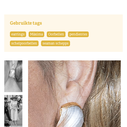
Gebruikte tags
earrings
Máxima
Oorbellen
pendientes
schelpoorbellen
seaman schepps