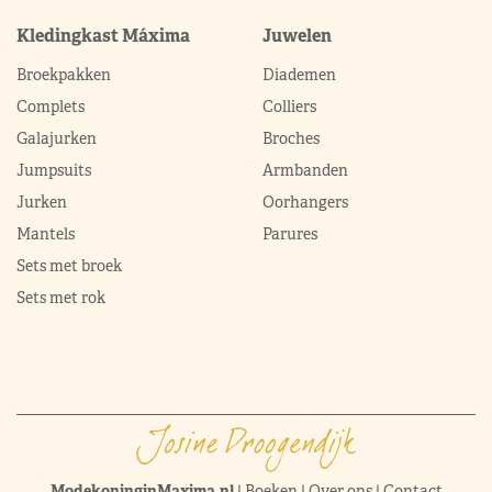
Kledingkast Máxima
Juwelen
Broekpakken
Diademen
Complets
Colliers
Galajurken
Broches
Jumpsuits
Armbanden
Jurken
Oorhangers
Mantels
Parures
Sets met broek
Sets met rok
ModekoninginMaxima.nl
|
Boeken
|
Over ons
|
Contact