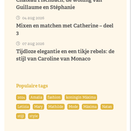
Guillaume en Stéphanie
04 aug 2026
Mixen en matchen met Catherine – deel
3
07 aug 2026
Tijdloze elegantie en een tikje rebels: de
stijl van Caroline van Monaco
Populaire tags
2024
Amalia
fashion
koningin Máxima
Letizia
Mary
Mathilde
Mode
Máxima
Natan
stijl
style