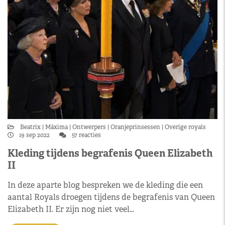
Beatrix
Máxima
Ontwerpers
Oranjeprinsessen
Overige royals
19 sep 2022
57 reacties
Kleding tijdens begrafenis Queen Elizabeth
II
In deze aparte blog bespreken we de kleding die een
aantal Royals droegen tijdens de begrafenis van Queen
Elizabeth II. Er zijn nog niet veel…