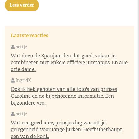
Lees verder
Laatste reacties
pettje
Wat doen de Spanjaarden dat goed, vakantie
combineren met enkele officiële uitstapjes. En alle
drie dame..
IngridK
Ook ik heb genoten van alle foto's van prinses
Caroline en de bijbehorende informatie. Een
bijzondere vro..
pettje
Wat een goed idee, prinsjesdag was altijd
gelegenheid voor lange jurken. Heeft überhaupt
een van de koni..