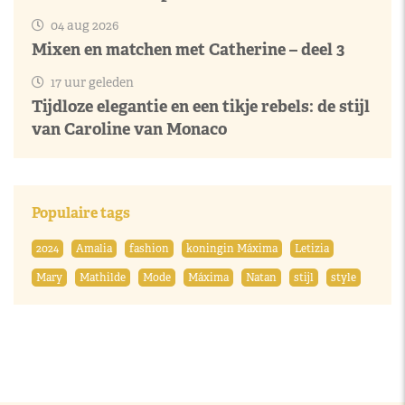
04 aug 2026
Mixen en matchen met Catherine – deel 3
17 uur geleden
Tijdloze elegantie en een tikje rebels: de stijl
van Caroline van Monaco
Populaire tags
2024
Amalia
fashion
koningin Máxima
Letizia
Mary
Mathilde
Mode
Máxima
Natan
stijl
style