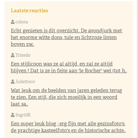
Laatste reacties
colora
Echt genieten is dit overzicht. De avondjurk met
het enorme witte dons, tule en lichtroze linten
boven zw..
Trixedo
Een stijlicoon was ze al altijd, en zal ze altijd
blijven ! Dat is ze in feite aan 'le Rocher' wel (tot h..
Juliette07
Wat leuk om de beelden van jaren geleden terug
te zien. Een stijl, die zich moeilijk in een woord
laat sa..
IngridK
Een super leuk blog ; erg fijn met alle gezinsfoto's,
de prachtige kasteelfoto's en de historische achte..