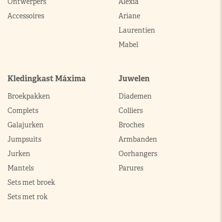
Ontwerpers
Alexia
Accessoires
Ariane
Laurentien
Mabel
Kledingkast Máxima
Juwelen
Broekpakken
Diademen
Complets
Colliers
Galajurken
Broches
Jumpsuits
Armbanden
Jurken
Oorhangers
Mantels
Parures
Sets met broek
Sets met rok