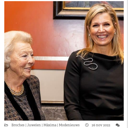
Broches
Juwelen
Máxima
Modenieuws
26 nov 2022