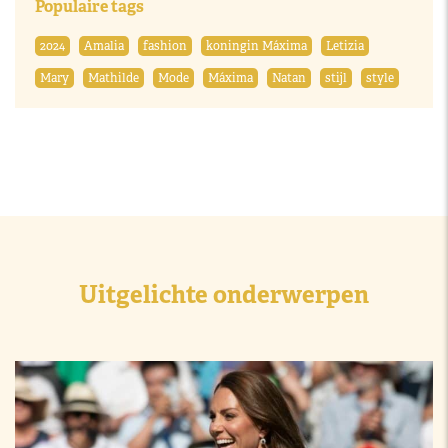
Populaire tags
2024
Amalia
fashion
koningin Máxima
Letizia
Mary
Mathilde
Mode
Máxima
Natan
stijl
style
Uitgelichte onderwerpen