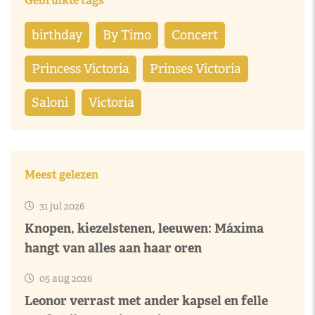
Gebruikte tags
birthday
By Timo
Concert
Princess Victoria
Prinses Victoria
Saloni
Victoria
Meest gelezen
31 jul 2026
Knopen, kiezelstenen, leeuwen: Máxima
hangt van alles aan haar oren
05 aug 2026
Leonor verrast met ander kapsel en felle