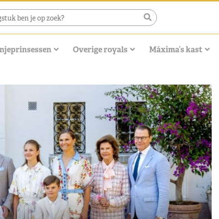
njeprinsessen
Overige royals
Máxima’s kast