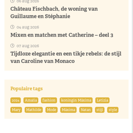
06 aug 2026
Château Fischbach, de woning van
Guillaume en Stéphanie
04 aug 2026
Mixen en matchen met Catherine – deel 3
07 aug 2026
Tijdloze elegantie en een tikje rebels: de stijl
van Caroline van Monaco
Populaire tags
2024
Amalia
fashion
koningin Máxima
Letizia
Mary
Mathilde
Mode
Máxima
Natan
stijl
style