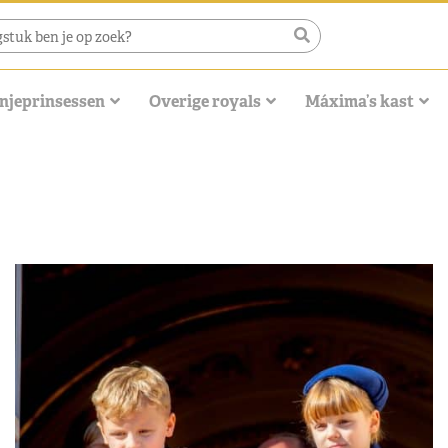
njeprinsessen
Overige royals
Máxima’s kast