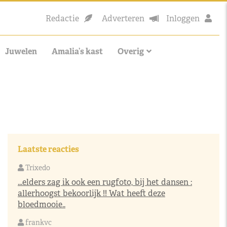
Redactie
Adverteren
Inloggen
Juwelen
Amalia’s kast
Overig
Laatste reacties
Trixedo
...elders zag ik ook een rugfoto, bij het dansen :
allerhoogst bekoorlijk !! Wat heeft deze
bloedmooie..
frankvc