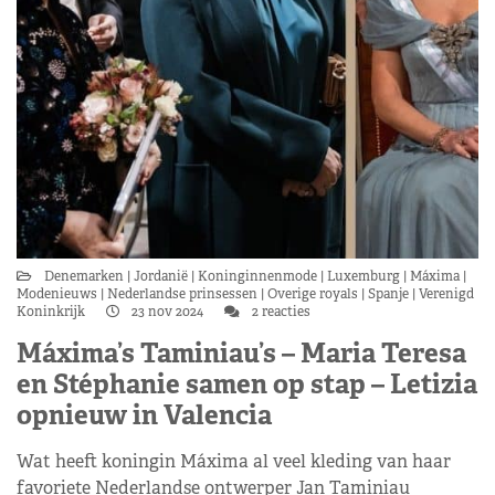
Denemarken
Jordanië
Koninginnenmode
Luxemburg
Máxima
Modenieuws
Nederlandse prinsessen
Overige royals
Spanje
Verenigd
Koninkrijk
23 nov 2024
2 reacties
Máxima’s Taminiau’s – Maria Teresa
en Stéphanie samen op stap – Letizia
opnieuw in Valencia
Wat heeft koningin Máxima al veel kleding van haar
favoriete Nederlandse ontwerper Jan Taminiau