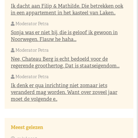
Ik dacht aan Filip & Mathilde. Die betrekken ook
in een appartement in het kasteel van Laken..
Moderator Petra
Sonja was er niet bij, die is geloof ik gewoon in
Noorwegen. Flauw he haha...
Moderator Petra
Nee, Chateau Berg is echt bedoeld voor de
regerende groothertog. Dat is staatseigendom...
Moderator Petra
Ik denk er qua inrichting niet zomaar iets
veranderd mag worden. Want over zoveel jaar
moet de volgende e..
Meest gelezen