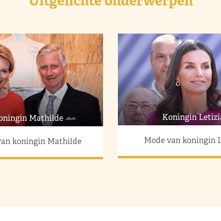
Uitgelichte onderwerpen
Koningin Letizi
oningin Mathilde
Mode van koningin L
an koningin Mathilde