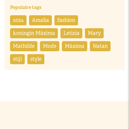
Populaire tags
2024
Amalia
fashion
koningin Máxima
Letizia
Mary
Mathilde
Mode
Máxima
Natan
stijl
style