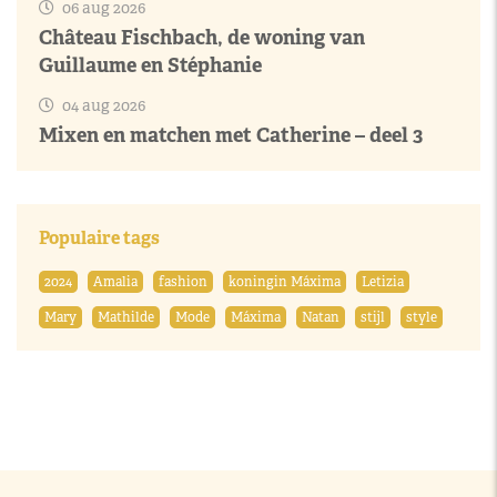
06 aug 2026
Château Fischbach, de woning van
Guillaume en Stéphanie
04 aug 2026
Mixen en matchen met Catherine – deel 3
Populaire tags
2024
Amalia
fashion
koningin Máxima
Letizia
Mary
Mathilde
Mode
Máxima
Natan
stijl
style