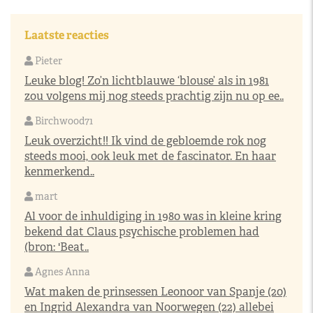
Laatste reacties
Pieter
Leuke blog! Zo’n lichtblauwe ‘blouse’ als in 1981
zou volgens mij nog steeds prachtig zijn nu op ee..
Birchwood71
Leuk overzicht!! Ik vind de gebloemde rok nog
steeds mooi, ook leuk met de fascinator. En haar
kenmerkend..
mart
Al voor de inhuldiging in 1980 was in kleine kring
bekend dat Claus psychische problemen had
(bron: 'Beat..
Agnes Anna
Wat maken de prinsessen Leonoor van Spanje (20)
en Ingrid Alexandra van Noorwegen (22) allebei