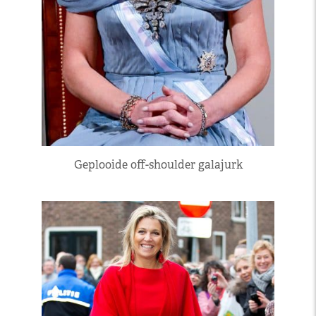
Geplooide off-shoulder galajurk