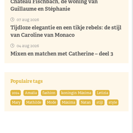
Château Fischbach, de woning van
Guillaume en Stéphanie
07 aug 2026
Tijdloze elegantie en een tikje rebels: de stijl
van Caroline van Monaco
04 aug 2026
Mixen en matchen met Catherine – deel 3
Populaire tags
2024
Amalia
fashion
koningin Máxima
Letizia
Mary
Mathilde
Mode
Máxima
Natan
stijl
style