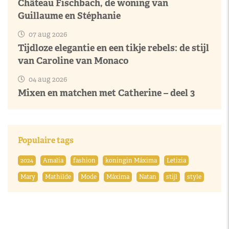
Château Fischbach, de woning van
Guillaume en Stéphanie
07 aug 2026
Tijdloze elegantie en een tikje rebels: de stijl
van Caroline van Monaco
04 aug 2026
Mixen en matchen met Catherine – deel 3
Populaire tags
2024
Amalia
fashion
koningin Máxima
Letizia
Mary
Mathilde
Mode
Máxima
Natan
stijl
style