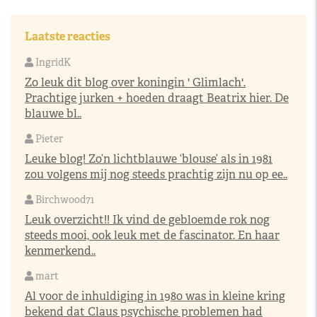
Laatste reacties
IngridK
Zo leuk dit blog over koningin ' Glimlach'.
Prachtige jurken + hoeden draagt Beatrix hier. De
blauwe bl..
Pieter
Leuke blog! Zo’n lichtblauwe ‘blouse’ als in 1981
zou volgens mij nog steeds prachtig zijn nu op ee..
Birchwood71
Leuk overzicht!! Ik vind de gebloemde rok nog
steeds mooi, ook leuk met de fascinator. En haar
kenmerkend..
mart
Al voor de inhuldiging in 1980 was in kleine kring
bekend dat Claus psychische problemen had